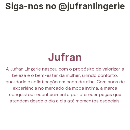
46/GG
84-88
96-102
96-105
112-120
Siga-nos no @jufranlingerie
48
89-93
103-109
106-114
121-129
50
94-98
110-116
115-124
130-138
52
99-103
117-123
125-133
139-147
54
104-108
124-130
134-142
148-156
Nossas lingeries foram projetadas para atender as
Jufran
necessidades de todas as mulheres.
A Jufran Lingerie nasceu com o propósito de valorizar a
Nosso objetivo é elevar a auto estima e destacar a
beleza e o bem-estar da mulher, unindo conforto,
beleza única de cada mulher com peças confortáveis e
qualidade e sofisticação em cada detalhe. Com anos de
sensuais.
experiência no mercado da moda íntima, a marca
Aqui você é mais do que um cliente, você é importante!
conquistou reconhecimento por oferecer peças que
atendem desde o dia a dia até momentos especiais.
- Frete grátis para compras acima de 199,00 (Sul,
Sudeste e Centro oeste)