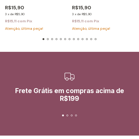
R$15,90
R$15,90
3
x
de
R$5,90
3
x
de
R$5,90
R$15,11
com
Pix
R$15,11
com
Pix
Atenção, última peça!
Atenção, última peça!
Frete Grátis em compras acima de
R$199