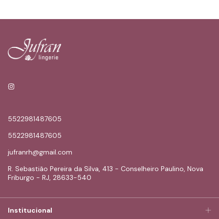
- Entrega para todo o Brasil
- 5% de desconto no PIX
- Parcelamento em até 6x s/juros
5522981487605
5522981487605
jufranrh@gmail.com
R. Sebastião Pereira da Silva, 413 - Conselheiro Paulino, Nova
Friburgo - RJ, 28633-540
Institucional