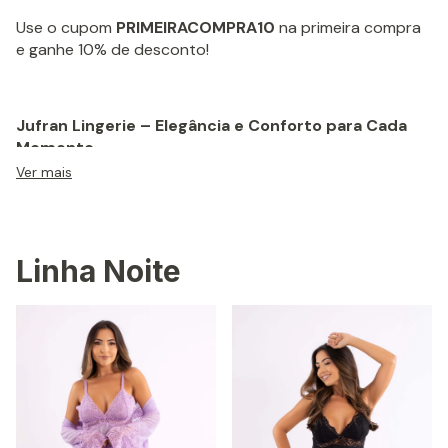
Use o cupom
PRIMEIRACOMPRA10
na primeira compra
e ganhe 10% de desconto!
Jufran Lingerie – Elegância e Conforto para Cada
Momento.
Ver mais
Na Jufran Lingerie, nossa missão é oferecer peças que
unem sensualidade, sofisticação e conforto.
Linha Noite
Trabalhamos com materiais de alta qualidade para
proporcionar o melhor ajuste ao corpo, garantindo
bem-estar e confiança em cada detalhe.
Nossas lingeries foram projetadas para atender as
necessidades de todas as mulheres.
Nosso objetivo é elevar a auto estima e destacar a
beleza única de cada mulher com peças confortáveis e