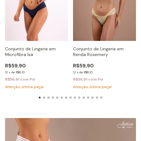
Conjunto de Lingerie em
Conjunto de Lingerie em
Microfibra Isa
Renda Rosemery
R$59,90
R$59,90
12
x
de
R$6,10
12
x
de
R$6,10
R$56,91
com
Pix
R$56,91
com
Pix
Atenção, última peça!
Atenção, última peça!