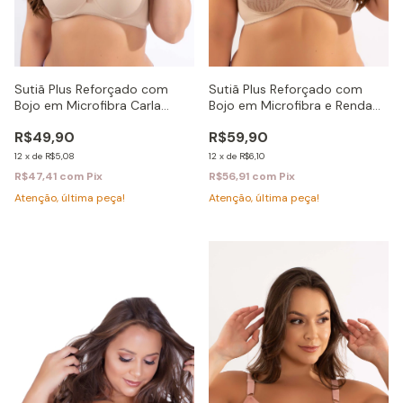
Sutiã Plus Reforçado com
Sutiã Plus Reforçado com
Bojo em Microfibra Carla
Bojo em Microfibra e Renda
Ref:2179
Lazir - REf:2339
R$49,90
R$59,90
12
x
de
R$5,08
12
x
de
R$6,10
R$47,41
com
Pix
R$56,91
com
Pix
Atenção, última peça!
Atenção, última peça!