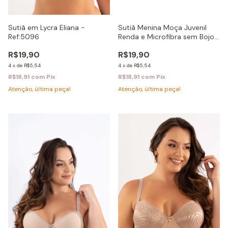
Sutiã em Lycra Eliana -
Sutiã Menina Moça Juvenil
Ref:5096
Renda e Microfibra sem Bojo
Duda- Ref: 1676
R$19,90
R$19,90
4
x
de
R$5,54
4
x
de
R$5,54
R$18,91
com
Pix
R$18,91
com
Pix
Atenção, última peça!
Atenção, última peça!