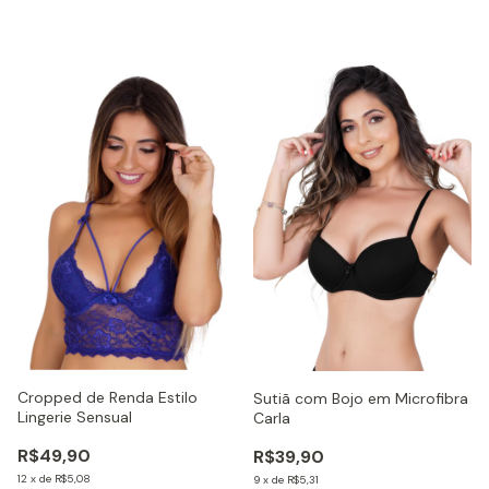
Cropped de Renda Estilo
Sutiã com Bojo em Microfibra
Lingerie Sensual
Carla
R$49,90
R$39,90
12
x
de
R$5,08
9
x
de
R$5,31