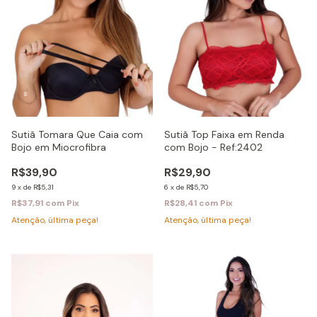
Sutiã Tomara Que Caia com
Sutiã Top Faixa em Renda
Bojo em Miocrofibra
com Bojo - Ref:2402
R$39,90
R$29,90
9
x
de
R$5,31
6
x
de
R$5,70
R$37,91
com
Pix
R$28,41
com
Pix
Atenção, última peça!
Atenção, última peça!