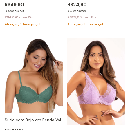
R$24,90
R$49,90
5
x
de
R$5,69
12
x
de
R$5,08
R$23,66
com
Pix
R$47,41
com
Pix
Atenção, última peça!
Atenção, última peça!
Sutiã com Bojo em Renda Val