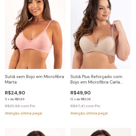
Sutiã Plus Reforçado com
Sutiã sem Bojo em Microfibra
Bojo em Microfibra Carla
Marta
Ref:2179
R$49,90
R$24,90
12
x
de
R$5,08
5
x
de
R$5,69
R$47,41
com
Pix
R$23,66
com
Pix
Atenção, última peça!
Atenção, última peça!