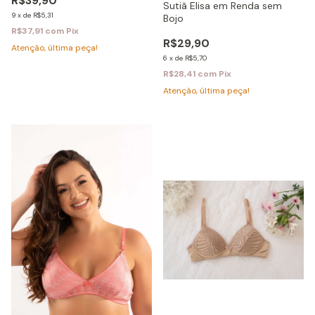
R$39,90
Sutiã Elisa em Renda sem
9
x
de
R$5,31
Bojo
R$37,91
com
Pix
R$29,90
Atenção, última peça!
6
x
de
R$5,70
R$28,41
com
Pix
Atenção, última peça!