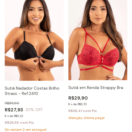
Sutiã em Renda Strappy Bra
Sutiã Nadador Costas Brilho
Strass - Ref:2410
R$29,90
R$39,90
6
x
de
R$5,70
R$27,93
30
% OFF
R$28,41
com
Pix
6
x
de
R$5,32
Atenção, última peça!
R$26,53
com
Pix
Só restam
2
em estoque!