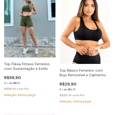
Top Flávia Fitness Feminino
com Sustentação e Estilo
Top Básico Feminino com
Bojo Removível e Caimento
R$59,90
Perfeito
12
x
de
R$6,10
R$29,90
R$56,91
com
Pix
6
x
de
R$5,70
Atenção, última peça!
R$28,41
com
Pix
Atenção, última peça!