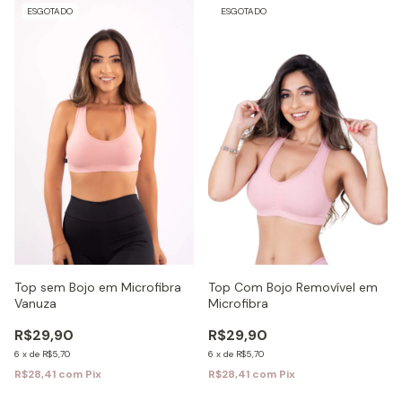
ESGOTADO
ESGOTADO
Top Com Bojo Removível em
Top sem Bojo em Microfibra
Microfibra
Vanuza
R$29,90
R$29,90
6
x
de
R$5,70
6
x
de
R$5,70
R$28,41
com
Pix
R$28,41
com
Pix