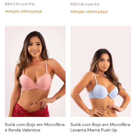
R$47,41
com
Pix
R$37,91
com
Pix
Atenção, última peça!
Atenção, última peça!
Sutiã com Bojo em Microfibra
Sutiã com Bojo em Microfibra
Levanta Mama Push Up
e Renda Valentine