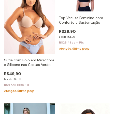
Top Vanuza Feminino com
Conforto e Sustentação
R$29,90
6
x
de
R$5,70
R$28,41
com
Pix
Atenção, última peça!
Sutiã com Bojo em Microfibra
e Silicone nas Costas Verão
R$49,90
12
x
de
R$5,08
R$47,41
com
Pix
Atenção, última peça!