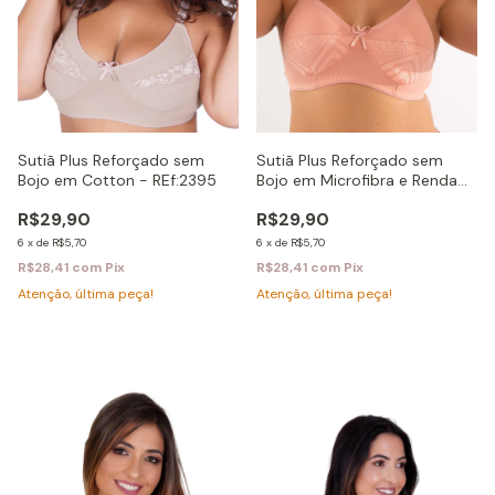
Sutiã Plus Reforçado sem
Sutiã Plus Reforçado sem
Bojo em Cotton - REf:2395
Bojo em Microfibra e Renda
Cláudia
R$29,90
R$29,90
6
x
de
R$5,70
6
x
de
R$5,70
R$28,41
com
Pix
R$28,41
com
Pix
Atenção, última peça!
Atenção, última peça!