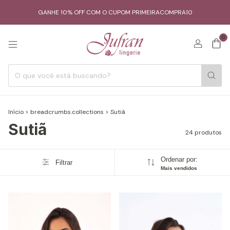
GANHE 10% OFF COM O CUPOM PRIMEIRACOMPRA10
0
Início
>
breadcrumbs.collections
>
Sutiã
Sutiã
24 produtos
Ordenar por:
Filtrar
Mais vendidos